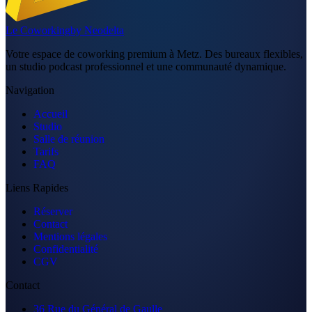
Le
Coworking
by Neodelta
Votre espace de coworking premium à Metz. Des bureaux flexibles,
un studio podcast professionnel et une communauté dynamique.
Navigation
Accueil
Studio
Salle de réunion
Tarifs
FAQ
Liens Rapides
Réserver
Contact
Mentions légales
Confidentialité
CGV
Contact
36 Rue du Général de Gaulle